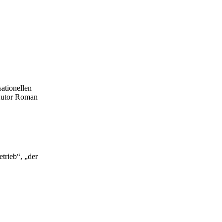
ationellen
 Autor Roman
trieb“, „der