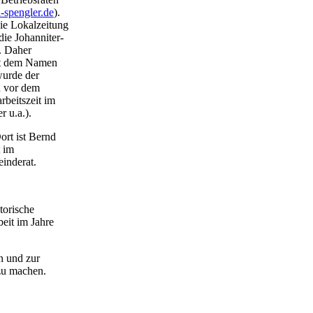
-spengler.de
).
die Lokalzeitung
die Johanniter-
. Daher
mit dem Namen
wurde der
n vor dem
beitszeit im
 u.a.).
ort ist Bernd
t im
inderat.
torische
beit im Jahre
n und zur
 zu machen.