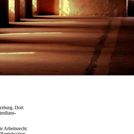
rzburg. Dort
milians-
r Arbeitsrecht
 Betriebsräten