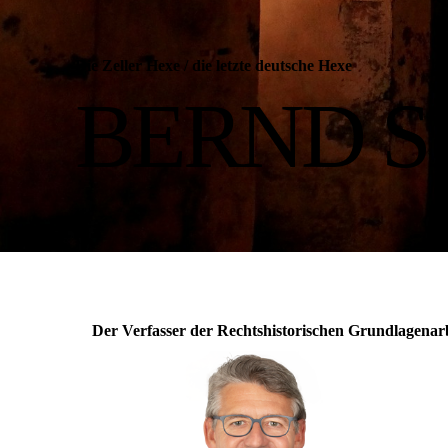
Die Zeller Hexe
/
die letzte deutsche Hexe
BERND S
Der Verfasser der Rechtshistorischen Grundlagenar