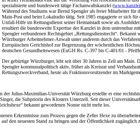
spezialisierte und bundesweit tätige Fachanwaltskanzlei (
www.kanzlei
Während des Studiums war Bernd Spengler als freier Mitarbeiter für 
Main-Post und beim Lokalradio tätig. Seit 1985 engagierte er sich für 
Unfall-Hilfe im Rettungsdienst seiner Heimatstadt sowie als Ausbilder
resultiert die bundesweite Expertise der Kanzlei in dem untrennbar 
Spengler verbundenen Rechtsgebiet „Rettungsdienstrecht“. Bekannt 
Würzburger Arbeitnehmer-Anwalt unter anderem durch das Verfahre
Europäischen Gerichtshof zur Begrenzung der wöchentlichen Höchstar
deutschen Gesundheitswesen (EuGH Rs. C-397 bis C-401/01 - Pfeiffer
Der gebürtige Würzburger, lebt seit über 30 Jahren in Zell am Main. D
Spengler kommunalpolitisch aktiv, früher als Kreisrat und Verbandsra
Rettungszweckverband, heute als Fraktionsvorsitzender im Marktgeme
er Julius-Maximilian-Universität Würzburg erstellte er eine rechtshis
ger, die Subpriorin des Klosters Unterzell. Seit dieser Universitätsar
he Reichshexe“ bekannt gewordenen Nonne nicht mehr los.
nnenen Erkenntnisse zum Prozess gegen die Zeller Hexe zu überarbeite
 auf den neuesten Stand zu bringen und der Öffentlichkeit zugänglich